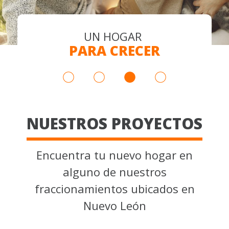
UN HOGAR
UN HOGAR
UN HOGAR
TU VIDA,
PARA SER FELIZ
PARA CRECER
PARA SOÑAR
TU HOGAR
NUESTROS PROYECTOS
Encuentra tu nuevo hogar en
alguno de nuestros
fraccionamientos ubicados en
Nuevo León