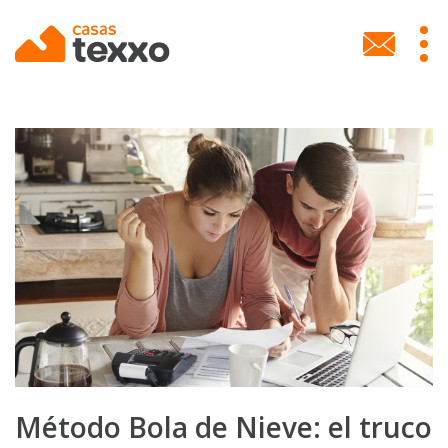
Skip
to
MEN
main
SECU
content
Método Bola de Nieve: el truco