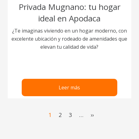
Privada Mugnano: tu hogar
ideal en Apodaca
¿Te imaginas viviendo en un hogar moderno, con
excelente ubicación y rodeado de amenidades que
elevan tu calidad de vida?
Leer más
Current
1
Page
2
Page
3
…
Last
››
page
page