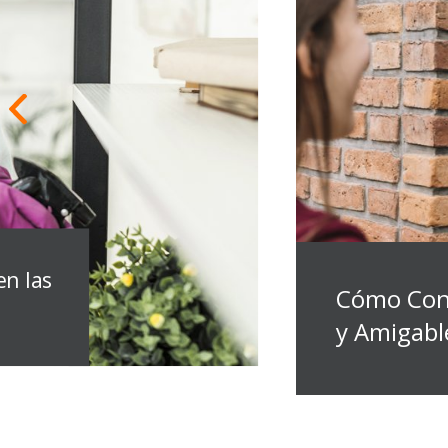
en las
Cómo Con
y Amigabl