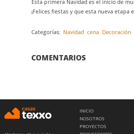
Esta primera Navidad es el inicio de muc
¡Felices fiestas y que esta nueva etapa 
Categorías
Navidad
cena
Decoración
COMENTARIOS
MAIN
INICIO
NOSOTROS
NAVIGATIO
PROYECTOS