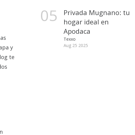
05
Privada Mugnano: tu
hogar ideal en
Apodaca
las
Texxo
Aug 25 2025
apa y
log te
dos
in