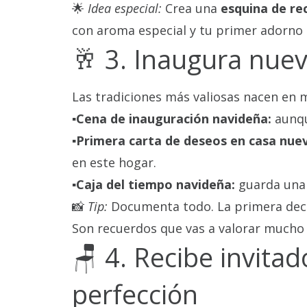
🌟
Idea especial:
Crea una
esquina de re
con aroma especial y tu primer adorno
🥂 3. Inaugura nuev
Las tradiciones más valiosas nacen en
▪️Cena de inauguración navideña:
aunqu
▪️Primera carta de deseos en casa nue
en este hogar.
▪️Caja del tiempo navideña:
guarda una f
📸
Tip:
Documenta todo. La primera decor
Son recuerdos que vas a valorar mucho 
🪑 4. Recibe invitad
perfección