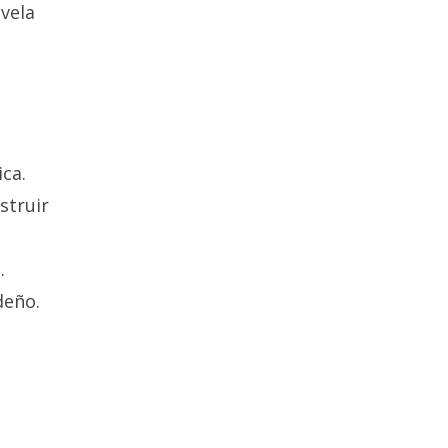
vela
ca.
struir
.
deño.