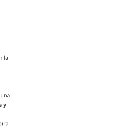
n la
 una
s y
ira.