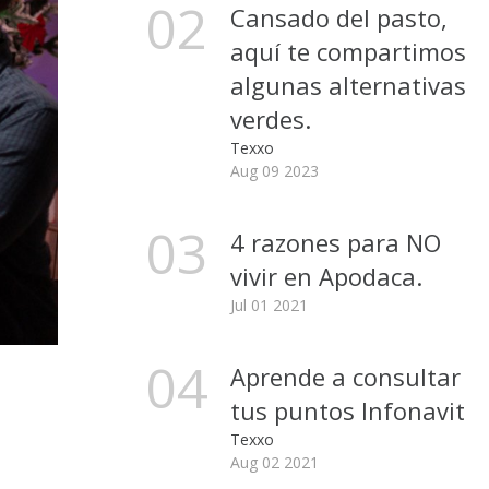
02
Cansado del pasto,
aquí te compartimos
algunas alternativas
verdes.
Texxo
Aug 09 2023
03
4 razones para NO
vivir en Apodaca.
Jul 01 2021
04
Aprende a consultar
tus puntos Infonavit
Texxo
Aug 02 2021