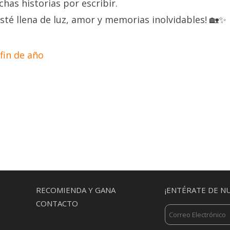
has historias por escribir.
esté llena de luz, amor y memorias inolvidables! 🏡✨
fin de año
MENU
RECOMIENDA Y GANA
¡ENTÉRATE DE N
CONTACTO
N
SECUNDARIO