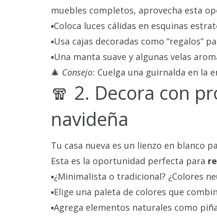
muebles completos, aprovecha esta o
▪️Coloca luces cálidas en esquinas estrat
▪️Usa cajas decoradas como “regalos” p
▪️Una manta suave y algunas velas arom
🎄
Consejo:
Cuelga una guirnalda en la e
🧣 2. Decora con pr
navideña
Tu casa nueva es un lienzo en blanco pa
Esta es la oportunidad perfecta para
re
▪️¿Minimalista o tradicional? ¿Colores n
▪️Elige una paleta de colores que combi
▪️Agrega elementos naturales como piña