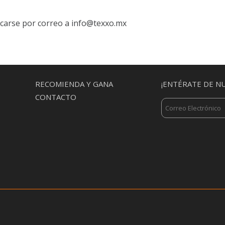
icarse por correo a
info@texxo.mx
MENU
RECOMIENDA Y GANA
¡ENTÉRATE DE N
CONTACTO
N
SECUNDARIO