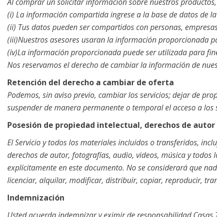
Al comprar un solicitar información sobre nuestros productos,
(i) La información compartida ingrese a la base de datos de 
(ii) Tus datos pueden ser compartidos con personas, empresas,
(iii)Nuestros asesores usaran la información proporcionada par
(iv)La información proporcionada puede ser utilizada para fin
Nos reservamos el derecho de cambiar la información de nues
Retención del derecho a cambiar de oferta
Podemos, sin aviso previo, cambiar los servicios; dejar de prop
suspender de manera permanente o temporal el acceso a los ser
Posesión de propiedad intelectual, derechos de autor 
El Servicio y todos los materiales incluidos o transferidos, inc
derechos de autor, fotografías, audio, videos, música y todos 
explícitamente en este documento. No se considerará que nada
licenciar, alquilar, modificar, distribuir, copiar, reproducir, 
Indemnización
Usted acuerda indemnizar y eximir de responsabilidad
Casas 