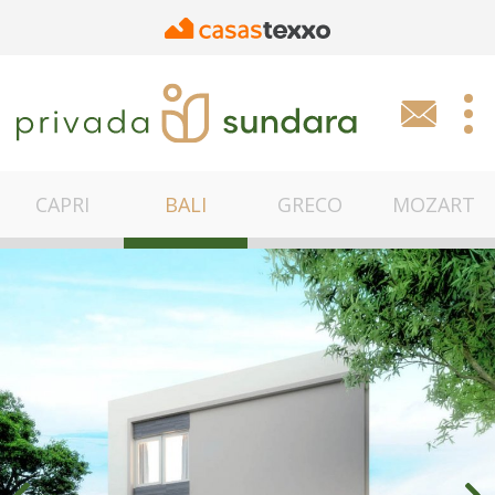
Skip
to
main
content
MEN
SECU
CAPRI
BALI
GRECO
MOZART