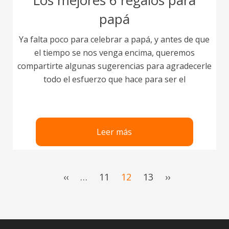
Los mejores 6 regalos para
papá
Ya falta poco para celebrar a papá, y antes de que
el tiempo se nos venga encima, queremos
compartirte algunas sugerencias para agradecerle
todo el esfuerzo que hace para ser el
Leer más
First
‹‹
…
Page
11
Current
12
Page
13
Last
››
page
page
page