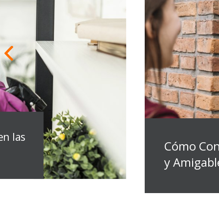
en las
Cómo Con
y Amigabl