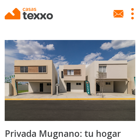
Skip
to
MEN
main
SECU
content
Privada Mugnano: tu hogar