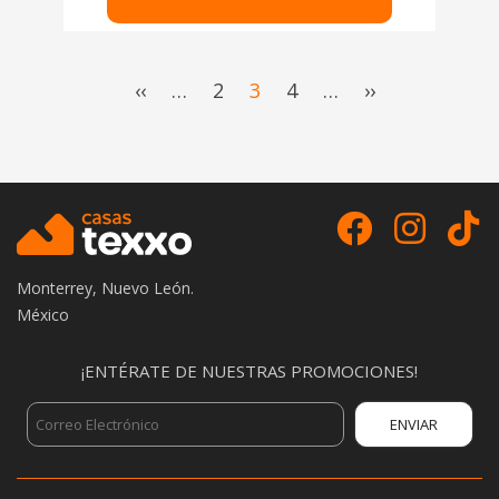
Pagination
First
‹‹
…
Page
2
Current
3
Page
4
…
Last
››
page
page
page
Monterrey, Nuevo León.
México
¡ENTÉRATE DE NUESTRAS PROMOCIONES!